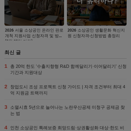
2026 서울 소상공인 온라인 판로
2026 소상공인 생활문화 혁신지
개척 지원사업 신청자격 및 방법
원 신청자격·신청방법 총정리
(5월 25일 마감)
최신 글
1
총 20억 한도 '수출지향형 R&D 함께달리기·이어달리기' 신청
기간과 지원대상
2
창업도시 조성 프로젝트 신청 가이드 | 자격 조건부터 최대 4
억 지원금 트랙까지
3
소멸시효 5년으로 늘어나는 노란우산공제 미청구 공제금 찾
는 법
4
인천 소상공인 특례보증 희망드림·상권활성화 대상·한도 비