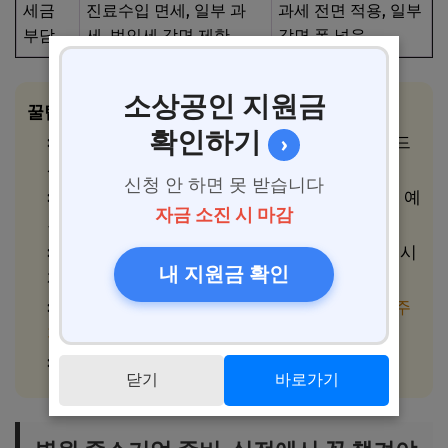
세금
진료수입 면세, 일부 과
과세 전면 적용, 일부
부담
세, 법인세 감면 제한
감면 폭 넓음
소상공인 지원금
꿀팁 & 주의사항
확인하기
사업자등록 전
업종코드(Q86)와 인력기준
반드
›
시 확인!
신청 안 하면 못 받습니다
4대보험, 의료인력 모두 가입 필요. 대표/원장 예
자금 소진 시 마감
외 거의 없음.
정부 지원사업 신청 전
사업별 업종 제한
반드시
내 지원금 확인
체크.
진료수입 부가세 면세이지만,
부대사업(카페·주
차장 등)은 과세
가능!
노무 관리, 세제 등
전문가 상담
적극 권장!
닫기
바로가기