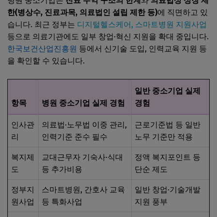
병원 중소기업은
진료 수익 구조의 한계
와
의료법상 성장 제
한(병상수, 진료과목, 의료법인 설립 제한 등)
에 직면하고 있
습니다. 최근 정부는
디지털헬스케어, 스마트병원 지원사업
등으로 의료기관에도 일부 창업·혁신 지원을 확대 중입니다.
한국보건산업진흥원
등에서 신기술 도입, 인력교육 지원 등
을 확인할 수 있습니다.
일반 중소기업 실제
항목
병원 중소기업 실제 경험
경험
인사관
의료법·노무법 이중 관리,
근로기준법 등 일반
리
인력기준 준수 필수
노무 기준만 적용
복지제
교대근무자 기숙사·식대
정액 복지포인트 등
도
등 추가비용
단순 제도
정부지
스마트병원, 간호사 교육
일반 창업·기술개발
원사업
등 특화사업
지원 풍부