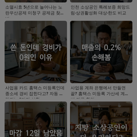
소멸시효 5년으로 늘어나는 노
인천 소상공인 특례보증 희망드
란우산공제 미청구 공제금 찾는
림·상권활성화 대상·한도 비교
법
사업용 카드 홈택스 미등록인데
사업용 계좌 은행에서 만들면
종소세 경비 잡힌다고? 자동 누
끝? 홈택스 미등록 가산세 계산
락되는 3가지 상황
법 지금 확인