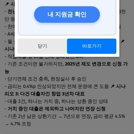
📌 시나리오 1: 매출 감소한 일반 소상공인
-
전년 매출보다 20% 하락
한 자영업자 A씨는 직접대출 3천
내 지원금 확인
만 원 상환 중
- 잔여 18개월이 남아있고, 상환 부담으로 경영이 악화됨
- A씨는 온라인으로 신청하고, 5년까지 연장 결정
- 월 상환금이 55만 원 → 23만 원으로 낮아져 숨통 확보
📌
닫기
바로가기
시나리오 2: 단기 연체 중인 카페 사장님
- 직접대출 중 25일 연체 상태였던 B씨
- 기존 조건이면 불가하지만,
2025년 제도 변경으로 신청 가
능
- 단기연체 조건 충족, 현장실사 후 승인
- 금리는 0.4%p 인상되었지만 전체 운영에 큰 도움
📌 시나
리오 3: 다건 대출자인 창업 3년차 대표
- 대출 2건, 하나는 거치 중, 하나는 상환 중인 상태
-
거치 중인 대출은 제외하고 나머지만 연장 신청
- 기존 2년 남은 상환기간 → 7년으로 연장, 금리 평균 4.5%
→ 4.7% 조정