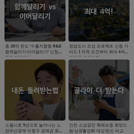
총 20억 한도 '수출지향형 R&D
창업도시 조성 프로젝트 신청 가
함께달리기·이어달리기' 신청기
이드 | 자격 조건부터 최대 4억
간과 지원대상
지원금 트랙까지
소멸시효 5년으로 늘어나는 노
인천 소상공인 특례보증 희망드
란우산공제 미청구 공제금 찾는
림·상권활성화 대상·한도 비교