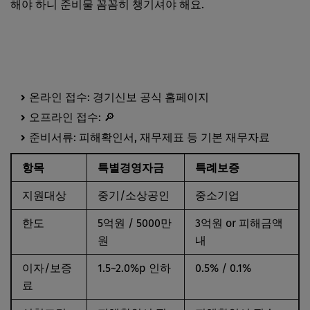
해야 하니 준비물 꼼꼼히 챙기셔야 해요.
경기신용보증재단 바로가기
온라인 접수: 경기신보 공식 홈페이지
오프라인 접수: 🔎
지역별 경기신보 지점
준비서류: 피해확인서, 재무제표 등 기본 재무자료
항목
특별경영자금
특례보증
지원대상
중기/소상공인
중소기업
한도
5억원 / 5000만
3억원 or 피해금액
원
내
이자/보증
1.5~2.0%p 인하
0.5% / 0.1%
료