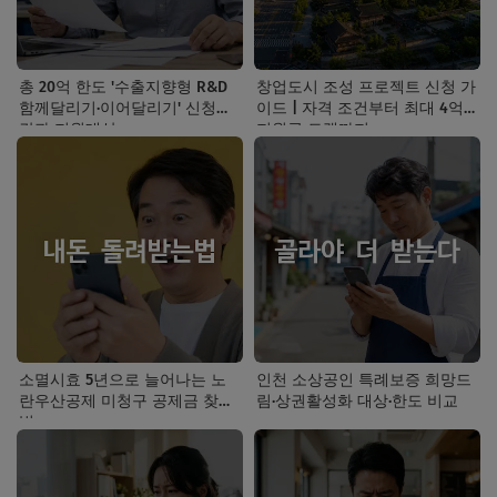
총 20억 한도 '수출지향형 R&D
창업도시 조성 프로젝트 신청 가
함께달리기·이어달리기' 신청기
이드 | 자격 조건부터 최대 4억
간과 지원대상
지원금 트랙까지
소멸시효 5년으로 늘어나는 노
인천 소상공인 특례보증 희망드
란우산공제 미청구 공제금 찾는
림·상권활성화 대상·한도 비교
법