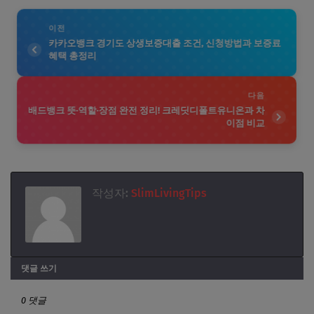
이전
카카오뱅크 경기도 상생보증대출 조건, 신청방법과 보증료
혜택 총정리
다음
배드뱅크 뜻·역할·장점 완전 정리! 크레딧디폴트유니온과 차
이점 비교
작성자:
SlimLivingTips
댓글 쓰기
0 댓글