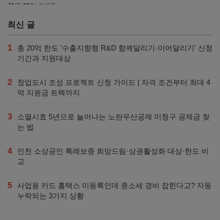
(5월 25일 마감)
최신 글
1
총 20억 한도 '수출지향형 R&D 함께달리기·이어달리기' 신청
기간과 지원대상
2
창업도시 조성 프로젝트 신청 가이드 | 자격 조건부터 최대 4
억 지원금 트랙까지
3
소멸시효 5년으로 늘어나는 노란우산공제 미청구 공제금 찾
는 법
4
인천 소상공인 특례보증 희망드림·상권활성화 대상·한도 비
교
5
사업용 카드 홈택스 미등록인데 종소세 경비 잡힌다고? 자동
누락되는 3가지 상황