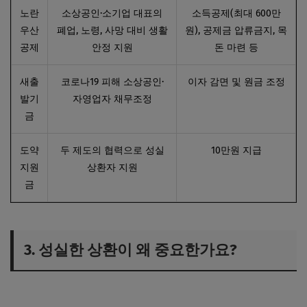
노란
소상공인·소기업 대표의
소득공제(최대 600만
우산
폐업, 노령, 사망 대비 생활
원), 공제금 압류금지, 목
공제
안정 지원
돈 마련 등
새출
코로나19 피해 소상공인·
이자 감면 및 원금 조정
발기
자영업자 채무조정
금
도약
두 제도의 협력으로 성실
10만원 지급
지원
상환자 지원
금
3. 성실한 상환이 왜 중요한가요?