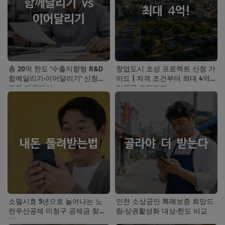
총 20억 한도 '수출지향형 R&D
창업도시 조성 프로젝트 신청 가
함께달리기·이어달리기' 신청기
이드 | 자격 조건부터 최대 4억
간과 지원대상
지원금 트랙까지
소멸시효 5년으로 늘어나는 노
인천 소상공인 특례보증 희망드
란우산공제 미청구 공제금 찾는
림·상권활성화 대상·한도 비교
법