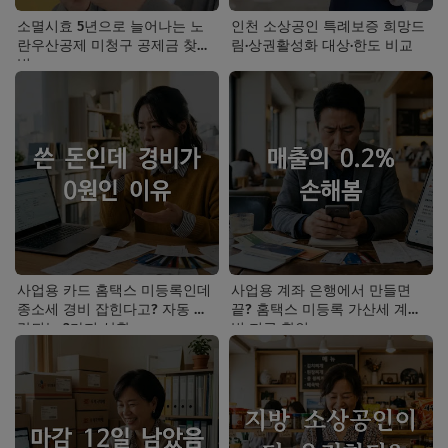
소멸시효 5년으로 늘어나는 노
인천 소상공인 특례보증 희망드
란우산공제 미청구 공제금 찾는
림·상권활성화 대상·한도 비교
법
사업용 카드 홈택스 미등록인데
사업용 계좌 은행에서 만들면
종소세 경비 잡힌다고? 자동 누
끝? 홈택스 미등록 가산세 계산
락되는 3가지 상황
법 지금 확인