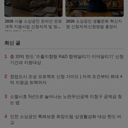
2026 서울 소상공인 온라인 판로
2026 소상공인 생활문화 혁신지
개척 지원사업 신청자격 및 방법
원 신청자격·신청방법 총정리
(5월 25일 마감)
최신 글
1
총 20억 한도 '수출지향형 R&D 함께달리기·이어달리기' 신청
기간과 지원대상
2
창업도시 조성 프로젝트 신청 가이드 | 자격 조건부터 최대 4
억 지원금 트랙까지
3
소멸시효 5년으로 늘어나는 노란우산공제 미청구 공제금 찾
는 법
4
인천 소상공인 특례보증 희망드림·상권활성화 대상·한도 비
교