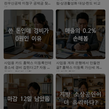
란우산공제 미청구 공제금 찾는
림·상권활성화 대상·한도 비교
법
사업용 카드 홈택스 미등록인데
사업용 계좌 은행에서 만들면
종소세 경비 잡힌다고? 자동 누
끝? 홈택스 미등록 가산세 계산
락되는 3가지 상황
법 지금 확인