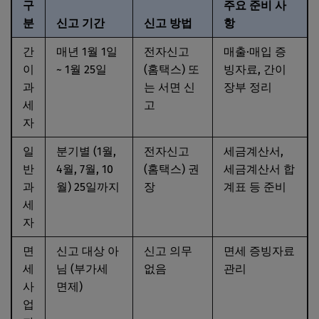
구
주요 준비 사
분
신고 기간
신고 방법
항
간
매년 1월 1일
전자신고
매출·매입 증
이
~ 1월 25일
(홈택스) 또
빙자료, 간이
과
는 서면 신
장부 정리
세
고
자
일
분기별 (1월,
전자신고
세금계산서,
반
4월, 7월, 10
(홈택스) 권
세금계산서 합
과
월) 25일까지
장
계표 등 준비
세
자
면
신고 대상 아
신고 의무
면세 증빙자료
세
님 (부가세
없음
관리
사
면제)
업