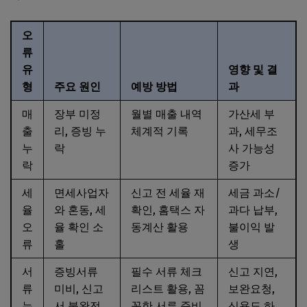
오
류
유
영향 및 결
형
주요 원인
예방 방법
과
매
장부 미정
월별 매출 내역
가산세 부
출
리, 증빙 누
체계적 기록
과, 세무조
누
락
사 가능성
락
증가
세
면세사업자
신고 전 세율 재
세금 과소/
율
와 혼동, 세
확인, 홈택스 자
과다 납부,
오
율 확인 소
동계산 활용
불이익 발
류
홀
생
서
증빙서류
필수 서류 체크
신고 지연,
류
미비, 신고
리스트 활용, 꼼
보완요청,
누
서 불완전
꼼한 서류 준비
신용도 하