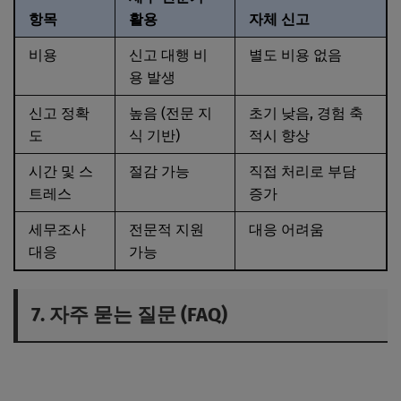
항목
활용
자체 신고
비용
신고 대행 비
별도 비용 없음
용 발생
신고 정확
높음 (전문 지
초기 낮음, 경험 축
도
식 기반)
적시 향상
시간 및 스
절감 가능
직접 처리로 부담
트레스
증가
세무조사
전문적 지원
대응 어려움
대응
가능
7. 자주 묻는 질문 (FAQ)