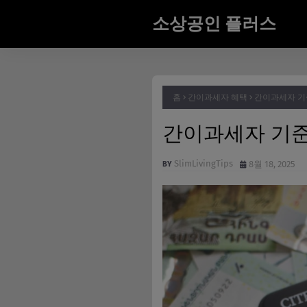
소상공인 플러스
홈
간이과세자 혜택
간이과세자 기
간이과세자 기준
SlimLivingTips
8월 18, 2025