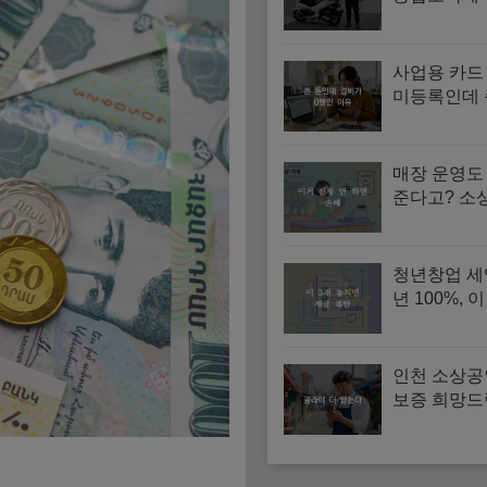
법과 3.3%
사업용 카드
미등록인데
경비 잡힌다
누락되는 3
매장 운영도 
준다고? 소
합회 교육 
과 혜택 총
청년창업 세
년 100%, 
면 끝
인천 소상공
보증 희망드
활성화 대상
교