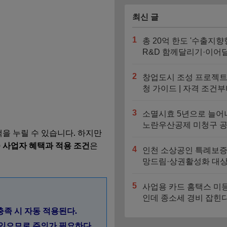
최신 글
1
총 20억 한도 '수출지향
R&D 함께달리기·이어
기' 신청기간과 지원대
2
창업도시 조성 프로젝트
청 가이드 | 자격 조건부
대 4억 지원금 트랙까지
3
소멸시효 5년으로 늘어
노란우산공제 미청구 
을 누릴 수 있습니다. 하지만
찾는 법
 사업자 혜택과 적용 조건
은
4
인천 소상공인 특례보증
망드림·상권활성화 대상
도 비교
5
사업용 카드 홈택스 미
인데 종소세 경비 잡힌
자동 누락되는 3가지 
충족 시 자동 적용된다.
 있으므로 주의가 필요하다.