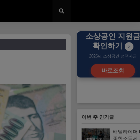
소상공인 지원
확인하기
›
2026년 소상공인 정책자금
바로조회
이번 주 인기글
배달라이더
종합소득세 