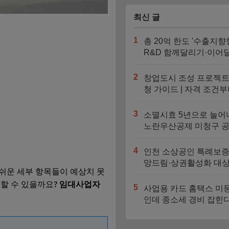
최신 글
1
총 20억 한도 '수출지향
R&D 함께달리기·이어
기' 신청기간과 지원대
2
창업도시 조성 프로젝트
청 가이드 | 자격 조건부
대 4억 지원금 트랙까지
3
소멸시효 5년으로 늘어
노란우산공제 미청구 
찾는 법
4
인천 소상공인 특례보증
망드림·상권활성화 대상
쉬운 세부 항목들이 예상치 못
도 비교
할 수 있을까요?
임대사업자
5
사업용 카드 홈택스 미
인데 종소세 경비 잡힌
자동 누락되는 3가지 