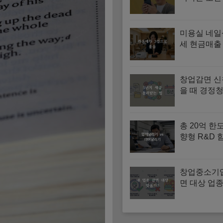
미청구 공제
법
미용실 네일
세 현금매출
산세와 경비
목 4가지
창업감면 신
을 때 경정청
치 세금 돌
법
총 20억 한
향형 R&D
기·이어달리
기간과 지원
창업중소기
면 대상 업종
제외 업종 