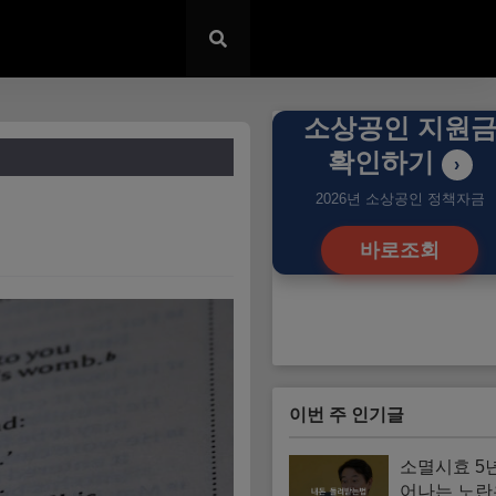
소상공인 지원
확인하기
›
2026년 소상공인 정책자금
바로조회
이번 주 인기글
소멸시효 5
어나는 노