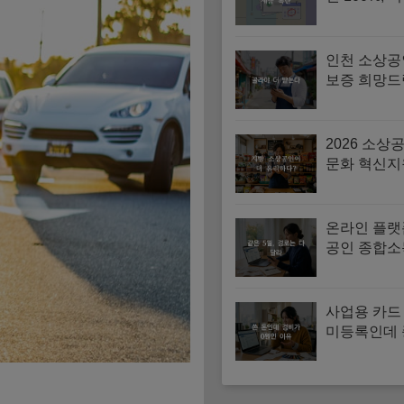
면 끝
인천 소상공
보증 희망드
활성화 대상
교
2026 소상
문화 혁신지
자격·신청방
리
온라인 플랫
공인 종합소
출 확인과 
사업용 카드
미등록인데
경비 잡힌다
누락되는 3