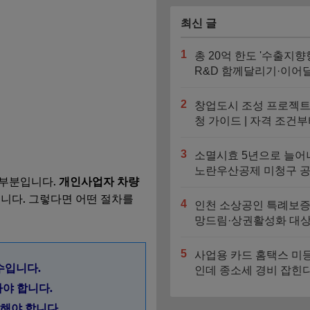
최신 글
1
총 20억 한도 '수출지향
R&D 함께달리기·이어
기' 신청기간과 지원대
2
창업도시 조성 프로젝트
청 가이드 | 자격 조건부
대 4억 지원금 트랙까지
3
소멸시효 5년으로 늘어
노란우산공제 미청구 
 부분입니다.
개인사업자 차량
찾는 법
니다. 그렇다면 어떤 절차를
4
인천 소상공인 특례보증
망드림·상권활성화 대상
도 비교
5
사업용 카드 홈택스 미
수입니다.
인데 종소세 경비 잡힌
자동 누락되는 3가지 
아야 합니다.
지해야 합니다.