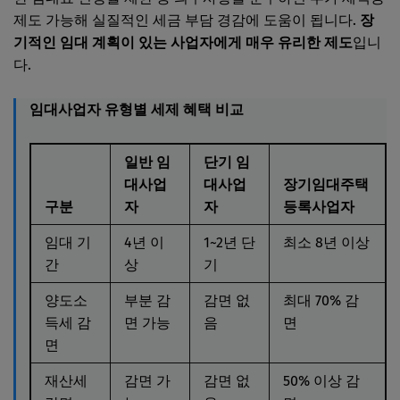
제도 가능해 실질적인 세금 부담 경감에 도움이 됩니다.
장
기적인 임대 계획이 있는 사업자에게 매우 유리한 제도
입니
다.
임대사업자 유형별 세제 혜택 비교
일반 임
단기 임
대사업
대사업
장기임대주택
구분
자
자
등록사업자
임대 기
4년 이
1~2년 단
최소 8년 이상
간
상
기
양도소
부분 감
감면 없
최대 70% 감
득세 감
면 가능
음
면
면
재산세
감면 가
감면 없
50% 이상 감