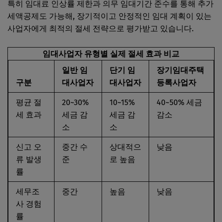
특히 임대료 인상률 제한과 의무 임대기간 준수를 통해 추가
세액공제도 가능해, 장기적이고 안정적인 임대 계획이 있는
사업자에게 최적의 절세 전략으로 평가받고 있습니다.
임대사업자 유형별 실제 절세 효과 비교
일반 임
단기 임
장기임대주택
구분
대사업자
대사업자
등록사업자
평균 절
20~30%
10~15%
40~50% 세금
세 효과
세금 감
세금 감
감소
소
소
신고 오
중간 수
상대적으
낮음
류 발생
준
로 높음
률
세무조
중간
높음
낮음
사 경험
률