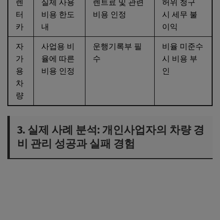
렌
실제 사용
렌트료 및 관련
허위 청구
터
비용 한도
비용 인정
시 세무 불
카
내
이익
자
사업용 비
운행기록부 필
비율 미준수
가
율에 따른
수
시 비용 부
용
비용 인정
인
차
량
3. 실제 사례 분석: 개인사업자의 차량 경
비 관리 성공과 실패 경험