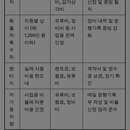
차
비, 감가상
산정 및 증빙 철
각비
저
화
차종별 상
유류비, 정
정비 내역 및 운
물
이 (예:
비비 등 사
행기록 증빙 강
차·
1,200만 원
업용 전액
화
특
이하)
인정
수
차
렌
실제 사용
렌트료, 보
계약서 및 영수
터
비용 한도
험료, 유류
증 보관, 정기 확
카
내
비
인
자
사업용 비
유류비, 보
매일 운행기록
가
율에 따른
험료, 정비
부 작성 및 비율
용
비용 인정
비
산정 엄격 준수
차
량