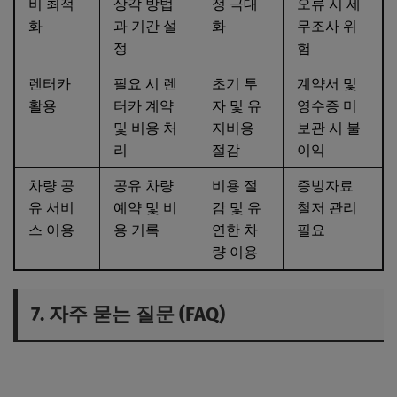
비 최적
상각 방법
정 극대
오류 시 세
화
과 기간 설
화
무조사 위
정
험
렌터카
필요 시 렌
초기 투
계약서 및
활용
터카 계약
자 및 유
영수증 미
및 비용 처
지비용
보관 시 불
리
절감
이익
차량 공
공유 차량
비용 절
증빙자료
유 서비
예약 및 비
감 및 유
철저 관리
스 이용
용 기록
연한 차
필요
량 이용
7. 자주 묻는 질문 (FAQ)