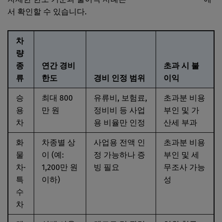
서 확인할 수 있습니다.
차
량
종
연간 경비
초과 시 불
류
한도
경비 인정 범위
이익
승
최대 800
유류비, 보험료,
초과분 비용
용
만 원
정비비 등 사업
부인 및 가
차
용 비율만 인정
산세 부과
화
차종별 상
사업용 전액 인
초과분 비용
물
이 (예:
정 가능하나 증
부인 및 세
차·
1,200만 원
빙 필요
무조사 가능
특
이하)
성
수
차