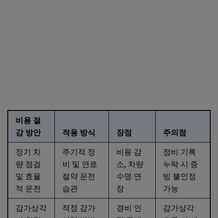
비용 절
감 방안
적용 방식
장점
주의점
정기 차
주기적 정
비용 감
정비 기록
량 점검
비 및 연료
소, 차량
누락 시 증
및 효율
절약 운전
수명 연
빙 불인정
적 운전
습관
장
가능
감가상각
적정 감가
경비 인
감가상각