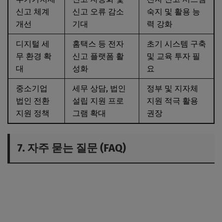
신고 체계
신고 오류 감소
숙지 및 활용 능
개선
기대
력 강화
디지털 세
홈택스 등 전자
초기 시스템 구축
무 환경 확
신고 플랫폼 활
및 교육 투자 필
대
성화
요
중소기업
세무 상담, 법인
정부 및 지자체
법인 전환
설립 지원 프로
지원 적극 활용
지원 정책
그램 확대
권장
7. 자주 묻는 질문 (FAQ)