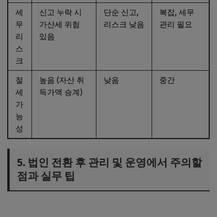
세
신고 누락 시
단순 신고,
복잡, 세무
무
가산세 위험
리스크 낮음
관리 필요
리
있음
스
크
절
높음 (자산 취
낮음
중간
세
득가액 승계)
가
능
성
5. 법인 전환 후 관리 및 운영에서 주의할
점과 실무 팁