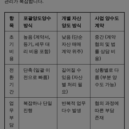
관리가 복잡합니다.
항
포괄양도양수
개별 자산
사업 양수도
목
방식
양도 방식
계약
초
높음 (계약서,
낮음 (단순
중간 (계약
기
등기, 세무 대
자산 매매
협의 및 법
비
리 비용 포함)
계약 위주)
률 상담 비
용
용)
전
단축 (일괄 이
길어질 수
상황별로 다
환
전으로 빠름)
있음 (자산
름 (부분 양
기
별 처리 필
수도 가능)
간
요)
업
복잡하나 단일
반복적 업무
협의 과정에
무
진행
다수 발생
따른 부담
부
존재
담