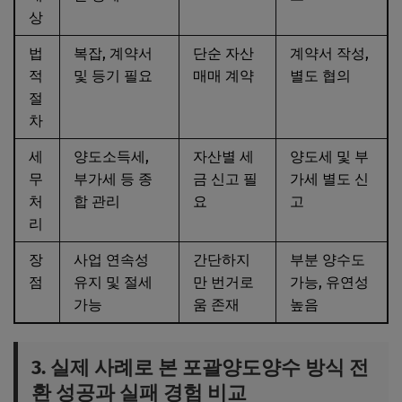
상
법
복잡, 계약서
단순 자산
계약서 작성,
적
및 등기 필요
매매 계약
별도 협의
절
차
세
양도소득세,
자산별 세
양도세 및 부
무
부가세 등 종
금 신고 필
가세 별도 신
처
합 관리
요
고
리
장
사업 연속성
간단하지
부분 양수도
점
유지 및 절세
만 번거로
가능, 유연성
가능
움 존재
높음
3. 실제 사례로 본 포괄양도양수 방식 전
환 성공과 실패 경험 비교