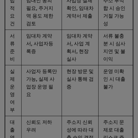
법
임대인 동의
사업장 실체
주소 부적
적
필요, 주거지
확인, 임대차
합 시 승인
요
역 용도 제한
계약서 제출
거절 가능
건
검토
성
서
임대차 계약
임대차 계약
서류 불충
류
서, 사업자등
서, 사업 계
분 시 심사
준
록증
획서, 현장
지연 및 불
비
실사
이익
실
사업자 등록만
현장 방문 및
운영 미확
제
가능, 실제 사
실사 통해 검
인 시 대출
운
업장 운영 필
증
불가
영
요
여
부
대
신뢰도 저하
주소지 신뢰
주소지 문
출
우려
성에 따라 대
제로 대출
영
출 승인 결정
리스크 증