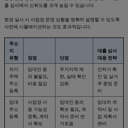
출 심사에서 신뢰도를 크게 높일 수 있습니다.
현장 실사 시 사업장 운영 상황을 명확히 설명할 수 있도록
사전에 시뮬레이션하는 것도 효과적입니다.
주소
지
대출 심사
유형
장점
단점
대응 전략
자가
임대인 동
주거지역 제
인허가 확
주택
의 불필요,
한, 실태 확인
인 및 실거
주소
비용 절감
강화
주 증빙 준
등록
비
임대
사업장 사
임대인 동의
임대차 계
주소
용 가능성
확보 필요, 계
약서 및 사
등록
명확, 계약
약서 준비 번
업 계획서
서 확보
거로움
완비