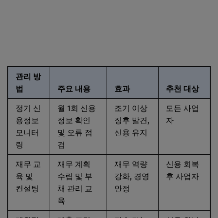
관리 방
법
주요 내용
효과
추천 대상
정기 신
월 1회 신용
조기 이상
모든 사업
용정보
정보 확인
징후 발견,
자
모니터
및 오류 점
신용 유지
링
검
재무 교
재무 계획
재무 역량
신용 회복
육 및
수립 및 부
강화, 경영
후 사업자
컨설팅
채 관리 교
안정
육