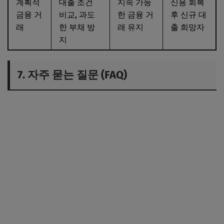
계획적
대출 조건
지속 가능
신용 회복
금융 거
비교, 과도
한 금융 거
후 신규 대
래
한 부채 방
래 유지
출 희망자
지
7. 자주 묻는 질문 (FAQ)