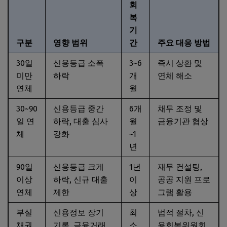
회
복
기
구분
영향 범위
간
주요 대응 방법
30일
신용등급 소폭
3~6
즉시 상환 및
미만
하락
개
연체 해소
연체
월
30~90
신용등급 중간
6개
채무 조정 및
일 연
하락, 대출 심사
월
금융기관 협상
체
강화
~1
년
90일
신용등급 크게
1년
재무 컨설팅,
이상
하락, 신규 대출
이
공공 지원 프로
연체
제한
상
그램 활용
부실
신용정보 장기
최
법적 절차, 신
채권
기록, 금융거래
소
용회복위원회