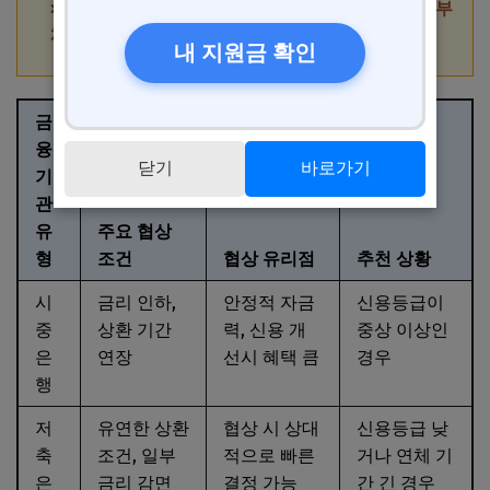
핵심 팁 3: 신용 회복 후에도 꾸준한 신용 관리 및 부
채 관리를 통해 장기적 금융 안정성을 확보한다.
내 지원금 확인
금
융
닫기
바로가기
기
관
유
주요 협상
형
조건
협상 유리점
추천 상황
시
금리 인하,
안정적 자금
신용등급이
중
상환 기간
력, 신용 개
중상 이상인
은
연장
선시 혜택 큼
경우
행
저
유연한 상환
협상 시 상대
신용등급 낮
축
조건, 일부
적으로 빠른
거나 연체 기
은
금리 감면
결정 가능
간 긴 경우