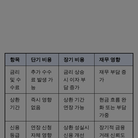
항목
단기 비용
장기 비용
재무 영향
금리
추가 수수
금리 상승
재무 부담 증
및 수
료 발생 가
시 이자 부
가
수료
능
담 증가
상환
즉시 영향
상환 기간
현금 흐름 완
기간
없음
연장 가능
화 또는 부담
가중
신용
연장 신청
상환 성실시
장기적 금융
등급
자체 영향
신용 개선
거래 신뢰도