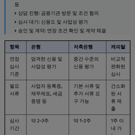
등
상담 진행: 금융기관 방문 및 조건 협의
심사 대기: 신용도 및 사업성 평가
승인 및 계약: 연장 조건 확인 및 계약 체결
항목
은행
저축은행
캐피탈
연장
엄격한 신용 및
중간 수준의
비교적
심사
사업성 평가
신용 평가
완화된
기준
심사
필요
사업자 등록증,
기본 서류 및
간소화
서류
재무제표, 세금
추가 서류 요
된 서
증명 등
구 가능
류 제
출
심사
약 2~3주
약 1~2주
1주 이
기간
내 가