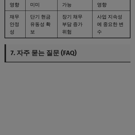
영향
미미
가능
영향
재무
단기 현금
장기 채무
사업 지속성
안정
유동성 확
부담 증가
에 중요한 변
성
보
위험
수
7. 자주 묻는 질문 (FAQ)