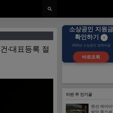
소상공인 지원
확인하기
›
2026년 소상공인 정책자금
요건·대표등록 절
바로조회
이번 주 인기글
펜션 에어비
박업 종소세