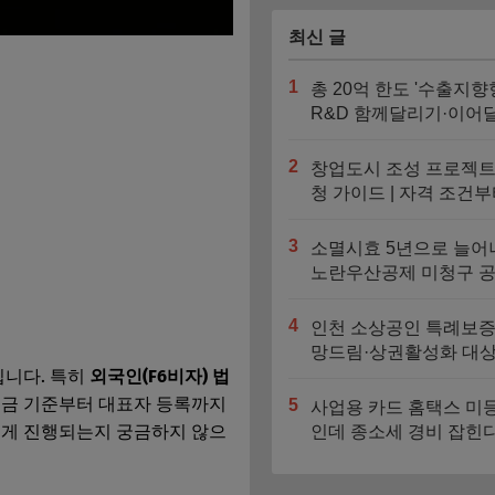
최신 글
1
총 20억 한도 '수출지향
R&D 함께달리기·이어
기' 신청기간과 지원대
2
창업도시 조성 프로젝트
청 가이드 | 자격 조건부
대 4억 지원금 트랙까지
3
소멸시효 5년으로 늘어
노란우산공제 미청구 
찾는 법
4
인천 소상공인 특례보증
망드림·상권활성화 대상
입니다. 특히
외국인(F6비자) 법
도 비교
본금 기준부터 대표자 등록까지
5
사업용 카드 홈택스 미
떻게 진행되는지 궁금하지 않으
인데 종소세 경비 잡힌
자동 누락되는 3가지 