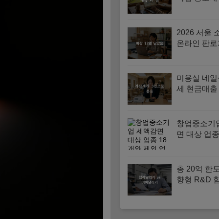
수료 경비 
2026 서울
온라인 판로
원사업 신청
방법 (5월 2
미용실 네일
세 현금매출
산세와 경비
목 4가지
창업중소기
면 대상 업종
제외 업종 
총 20억 한
향형 R&D
기·이어달리
기간과 지원