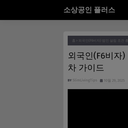
소상공인 플러스
홈
외국인(F6비자) 법인 설립 조건
외국인(F6비자
차 가이드
SlimLivingTips
10월 29, 2025