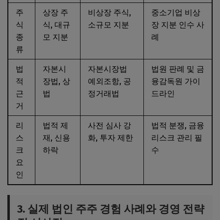
주
상장 주
비상장 주식,
중소기업 비상
식
식, 대규
소규모 지분
장 지분 인수 사
종
모 지분
례
류
법
자본시
자본시장법
법원 판례 및 금
적
장법, 상
예외조항, 공
융감독원 가이
근
법
정거래법
드라인
거
리
법적 제
사전 심사 강
법적 분쟁, 금융
스
재, 신용
화, 투자 제한
리스크 관리 필
크
하락
수
요
인
3. 실제 법인 주주 경험 사례와 경영 전략