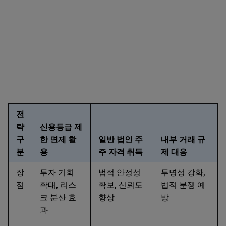
전
략
신용등급 제
구
한 면제 활
일반 법인 주
내부 거래 규
분
용
주 자격 취득
제 대응
장
투자 기회
법적 안정성
투명성 강화,
점
확대, 리스
확보, 신뢰도
법적 분쟁 예
크 분산 효
향상
방
과