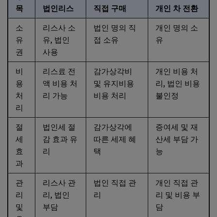
목
법인리스
직접 구매
개인 차 전환
소
리스사 소
법인 명의 직
개인 명의 소
유
유, 법인
접 소유
유
권
사용
비
리스료 전
감가상각비
개인 비용 처
용
액 비용 처
및 유지비용
리, 법인 비용
처
리 가능
비용 처리
불인정
리
절
법인세 절
감가상각에
증여세 및 재
세
감 효과 유
따른 세제 혜
산세 부담 가
효
리
택
능
과
관
리스사 관
법인 직접 관
개인 직접 관
리
리, 법인
리
리 및 비용 부
및
부담
담