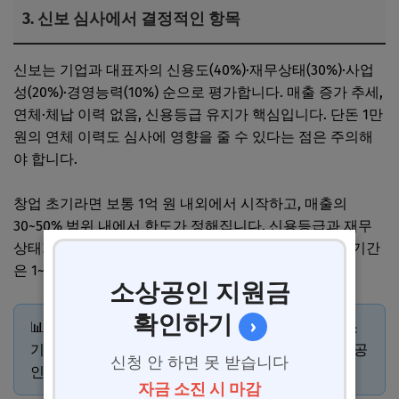
3. 신보 심사에서 결정적인 항목
신보는 기업과 대표자의 신용도(40%)·재무상태(30%)·사업
성(20%)·경영능력(10%) 순으로 평가합니다. 매출 증가 추세,
연체·체납 이력 없음, 신용등급 유지가 핵심입니다. 단돈 1만
원의 연체 이력도 심사에 영향을 줄 수 있다는 점은 주의해
야 합니다.
창업 초기라면 보통 1억 원 내외에서 시작하고, 매출의
30~50% 범위 내에서 한도가 정해집니다. 신용등급과 재무
상태가 개선될수록 한도도 높아지는 구조입니다. 심사 기간
은 1~2주로 세 기관 중 가장 빠릅니다.
소상공인 지원금
확인하기
›
📊 신보 소상공인 전용 한도는 최대 2억 원. 일반 중소
기업 한도(30억)와 별도로 운영되므로, 신청 시 '소상공
신청 안 하면 못 받습니다
인' 분류로 접수하는 게 중요합니다.
자금 소진 시 마감