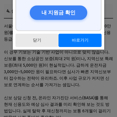
4. 실전 시나리오: 외식업 사장님 A씨의 선택
내 지원금 확인
서울에서 한식당을 운영하는 A씨(직원 2명, 연매출 8,000만
원)를 예로 들어보겠습니다. 특허나 기술 인증은 없고, 신용
등급은 중간 수준이며 연체 이력도 없습니다.
닫기
바로가기
이 경우 기보는 기술 기반 사업이 아니므로 맞지 않습니다.
신보를 통한 소상공인 보증(최대 2억 원)이나, 지역신보 특례
보증(최대 5,000만 원)이 현실적입니다. 급하게 운전자금
3,000만~5,000만 원이 필요하다면 심사가 빠른 지역신보부
터 접수하는 전략이 유리하죠. 이후 사업 규모가 커지면 신
보로 연계하는 순서를 가져가는 셈입니다.
신보 상담 신청 전, 온라인 자가진단 서비스(BASA)를 통해
현재 신용도와 예상 심사 결과를 미리 확인해 보는 것도 방
법입니다. 실제 탈락 후 재신청까지는 보통 6개월이 걸리기