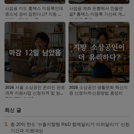
사업용 카드 홈택스 미등록인데
사업용 계좌 은행에서 만들면
종소세 경비 잡힌다고? 자동 누
끝? 홈택스 미등록 가산세 계산
락되는 3가지 상황
법 지금 확인
2026 서울 소상공인 온라인 판로
2026 소상공인 생활문화 혁신지
개척 지원사업 신청자격 및 방법
원 신청자격·신청방법 총정리
(5월 25일 마감)
최신 글
1
총 20억 한도 '수출지향형 R&D 함께달리기·이어달리기' 신청
기간과 지원대상