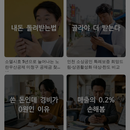
소멸시효 5년으로 늘어나는 노
인천 소상공인 특례보증 희망드
란우산공제 미청구 공제금 찾는
림·상권활성화 대상·한도 비교
법