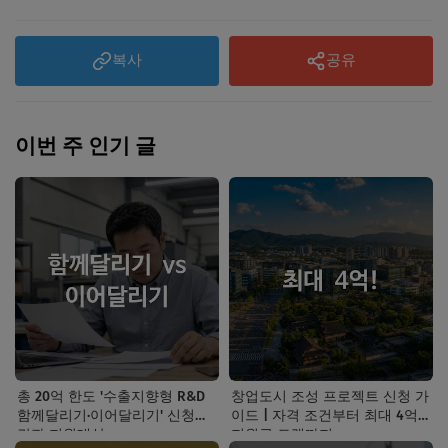
복사
공유
이번 주 인기 글
총 20억 한도 '수출지향형 R&D
창업도시 조성 프로젝트 신청 가
함께달리기·이어달리기' 신청기
이드 | 자격 조건부터 최대 4억
간과 지원대상
지원금 트랙까지