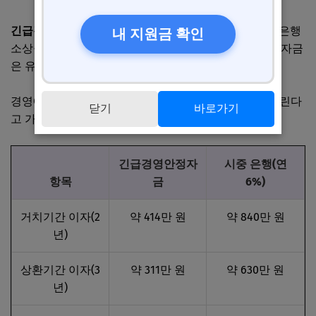
긴급경영안정자금
의 가장 큰 장점은 금리입니다. 시중 은행
내 지원금 확인
소상공인 대출 평균 금리가 연 5~7%인데, 긴급경영안정자금
은 유형에 따라 연 2.0~2.96%거든요.
경영애로 유형으로 7천만 원을 5년간(거치 2년 포함) 빌린다
닫기
바로가기
고 가정해 보겠습니다.
긴급경영안정자
시중 은행(연
항목
금
6%)
거치기간 이자(2
약 414만 원
약 840만 원
년)
상환기간 이자(3
약 311만 원
약 630만 원
년)