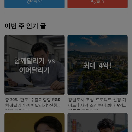
복사
공유
이번 주 인기 글
총 20억 한도 '수출지향형 R&D
창업도시 조성 프로젝트 신청 가
함께달리기·이어달리기' 신청기
이드 | 자격 조건부터 최대 4억
간과 지원대상
지원금 트랙까지