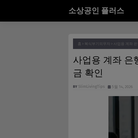
소상공인 플러스
홈
복식부기의무자
사업용 계좌 은
사업용 계좌 은
금 확인
SlimLivingTips
5월 14, 2026