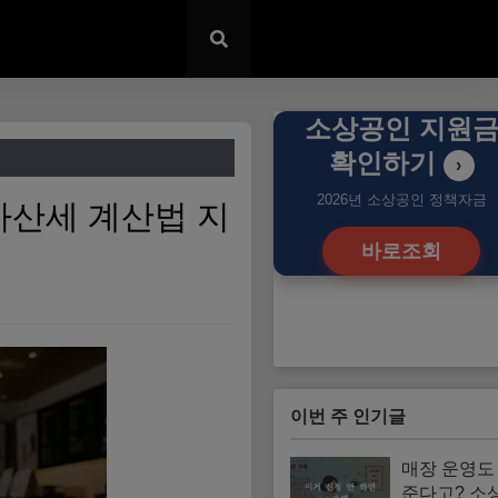
소상공인 지원
확인하기
›
2026년 소상공인 정책자금
가산세 계산법 지
바로조회
이번 주 인기글
매장 운영도 
준다고? 소