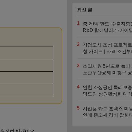
최신 글
1
총 20억 한도 '수출지향
R&D 함께달리기·이어
기' 신청기간과 지원대
2
창업도시 조성 프로젝트
청 가이드 | 자격 조건부
대 4억 지원금 트랙까지
3
소멸시효 5년으로 늘어
노란우산공제 미청구 
찾는 법
4
인천 소상공인 특례보증
망드림·상권활성화 대상
도 비교
5
사업용 카드 홈택스 미
인데 종소세 경비 잡힌
자동 누락되는 3가지 
 완전히 별개예요.