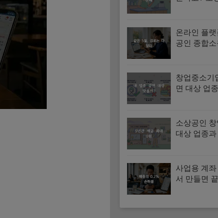
합회 교육 
과 혜택 총
온라인 플랫
공인 종합소
출 확인과 
창업중소기
면 대상 업종
제외 업종 
소상공인 
대상 업종과 
세 감면 신
사업용 계좌
서 만들면 끝
미등록 가산
법 지금 확