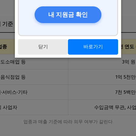
내 지원금 확인
별 기준
업종
닫기
바로가기
직전 연도
·도소매업 등
3억 원
·음식점업 등
1억 5천만
·서비스·기타
7천 5백만
 사업자
수입금액 무관, 사업
업종과 매출 기준에 따라 의무 여부가 갈린다