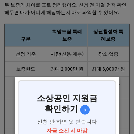
두 보증의 차이를 표로 정리했어요. 신청 전 이걸 먼저 확인
해두면 내가 어디에 해당하는지 바로 파악할 수 있어요.
희망드림 특례
상권활성화 특
구분
보증
례보증
선정 기준
사람(신용·계층)
장소·업종
보증한도
최대 2,000만 원
최대 3,000만 원
이차보전
1년차 2.0%
3년간 1.5%
2~3년차 1.5%
소상공인 지원금
보증료율
연 0.5%
연 0.8%
확인하기
›
지원규모
100억 원
125억 원
신청 안 하면 못 받습니다
자금 소진 시 마감