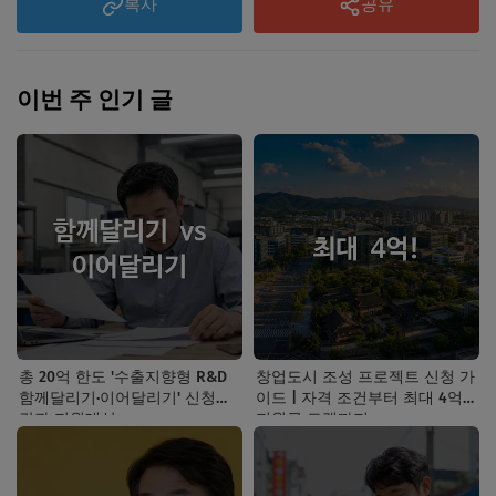
복사
공유
이번 주 인기 글
총 20억 한도 '수출지향형 R&D
창업도시 조성 프로젝트 신청 가
함께달리기·이어달리기' 신청기
이드 | 자격 조건부터 최대 4억
간과 지원대상
지원금 트랙까지