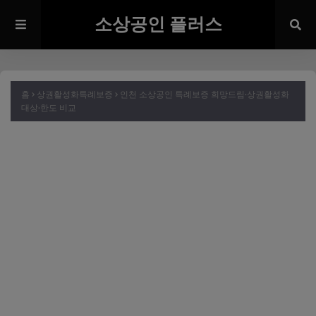
소상공인 플러스
홈
상권활성화특례보증
인천 소상공인 특례보증 희망드림·상권활성화
대상·한도 비교