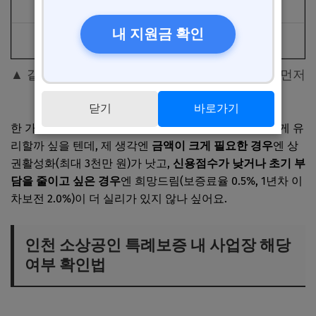
융자기간
5년 (1년 거치 + 4년 분할)
내 지원금 확인
신청 시작
2026년 5월 26일 오전 9시
▲ 같은 날 시작하지만 기준이 달라 자격 확인이 먼저
입니다
닫기
바로가기
한 가지 짚고 넘어갈 게 있어요. 둘 다 해당된다면 어느 게 유
리할까 싶을 텐데, 제 생각엔
금액이 크게 필요한 경우
엔 상
권활성화(최대 3천만 원)가 낫고,
신용점수가 낮거나 초기 부
담을 줄이고 싶은 경우
엔 희망드림(보증료율 0.5%, 1년차 이
차보전 2.0%)이 더 실리가 있지 않나 싶어요.
인천 소상공인 특례보증 내 사업장 해당
여부 확인법