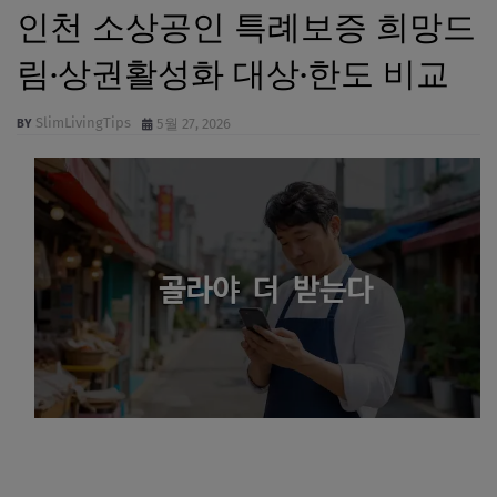
인천 소상공인 특례보증 희망드
림·상권활성화 대상·한도 비교
SlimLivingTips
5월 27, 2026