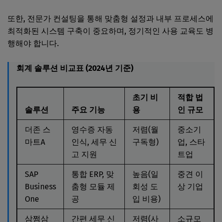
또한, 전문가 컨설팅을 통해 맞춤형 설정과 내부 프로세스에
최적화된 시스템 구축이 중요하며, 정기적인 사용 교육도 병
행해야 합니다.
회계 솔루션 비교표 (2024년 기준)
초기 비
적합 법
솔루션
주요 기능
용
인 규모
더존 스
영수증 자동
저렴(월
중소기
마트A
인식, 세무 신
구독형)
업, 스타
고 지원
트업
SAP
통합 ERP, 맞
높음(일
중견 이
Business
춤형 모듈 제
회성 도
상 기업
One
공
입 비용)
삼쩜삼
간편 세무 신
저렴(사
소규모