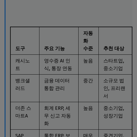
자동
화
도구
주요 기능
수준
추천 대상
캐시노
영수증 AI 인
높음
스타트업,
트
식, 통장 연동
중소기업
뱅크샐
금융 데이터
중간
소규모 법
러드
통합 관리
인, 프리랜
서
더존 스
회계 ERP, 세
높음
중소기업,
마트A
무 신고 자동
성장기업
화
SAP
통합 ERP, 보
매우
중견기업,