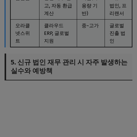
고, 자동 환급
용량 기
법인, 프
계산
반)
리랜서
오라클
클라우드
중~고가
글로벌
넷스위
ERP, 글로벌
진출 법
트
지원
인
5. 신규 법인 재무 관리 시 자주 발생하는
실수와 예방책