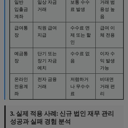
일반
일상 자금
보통 수수
거래 범
입출금
거래
료 발생
용성 높
계좌
음
급여통
직원 급여
수수료 면
급여 이
장
지급
제 또는 할
체 전용
인
예금통
단기 또는
수수료 없
이자 수
장
장기 자금
음
익 발생
예치
가능
온라인
전자 금융
저렴하거
비대면
전용계
거래
나 무수수
거래 편
좌
료
리
3. 실제 적용 사례: 신규 법인 재무 관리
성공과 실패 경험 분석