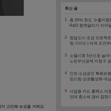
최신 글
1
총 20억 한도 '수출지향
R&D 함께달리기·이어
기' 신청기간과 지원대
2
창업도시 조성 프로젝트
청 가이드 | 자격 조건부
대 4억 지원금 트랙까지
3
소멸시효 5년으로 늘어
노란우산공제 미청구 
찾는 법
4
인천 소상공인 특례보증
망드림·상권활성화 대상
도 비교
5
사업용 카드 홈택스 미
인데 종소세 경비 잡힌
자동 누락되는 3가지 
할지 고민해 보셨을 거예요.