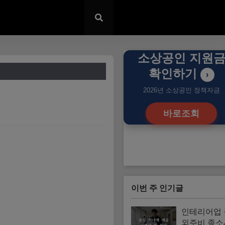
소상공인 지원
확인하기
›
2026년 소상공인 정책자금
바로조회
이번 주 인기글
인테리어업
외주비 종소