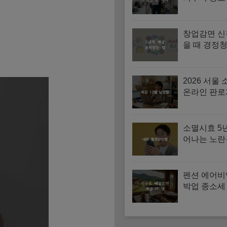
증빙 확인과
서
창업감면 신
을 때 경정청
치 세금 돌
법
2026 서울
온라인 판로
원사업 신청
방법 (5월 2
소멸시효 5
어나는 노
미청구 공제
법
펜션 에어비
박업 종소세
수료 경비 