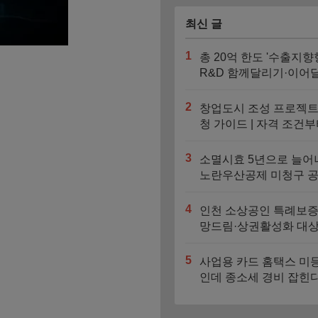
최신 글
1
총 20억 한도 '수출지향
R&D 함께달리기·이어
기' 신청기간과 지원대
2
창업도시 조성 프로젝트
청 가이드 | 자격 조건부
대 4억 지원금 트랙까지
3
소멸시효 5년으로 늘어
노란우산공제 미청구 
찾는 법
4
인천 소상공인 특례보증
망드림·상권활성화 대상
도 비교
5
사업용 카드 홈택스 미
인데 종소세 경비 잡힌
자동 누락되는 3가지 