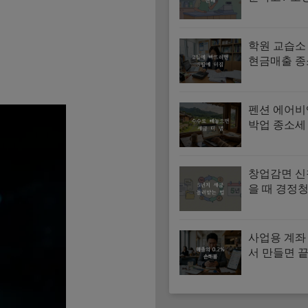
합회 교육 
과 혜택 총
학원 교습소
현금매출 종
고와 사업
연결법
펜션 에어비
박업 종소세
수료 경비 
창업감면 신
을 때 경정청
치 세금 돌
법
사업용 계좌
서 만들면 끝
미등록 가산
법 지금 확