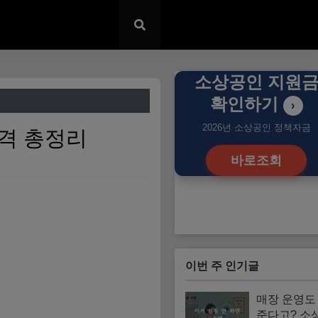
소상공인 지원
확인하기
›
2026년 소상공인 정책자금
자격 총정리
바로조회
이번 주 인기글
매장 운영도 
준다고? 소