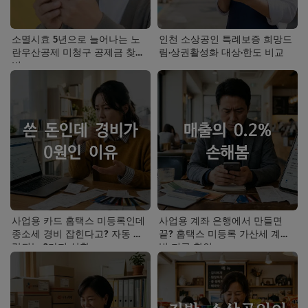
소멸시효 5년으로 늘어나는 노
인천 소상공인 특례보증 희망드
란우산공제 미청구 공제금 찾는
림·상권활성화 대상·한도 비교
법
사업용 카드 홈택스 미등록인데
사업용 계좌 은행에서 만들면
종소세 경비 잡힌다고? 자동 누
끝? 홈택스 미등록 가산세 계산
락되는 3가지 상황
법 지금 확인