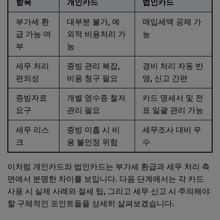
항목
개인카드
법인카드
부가세 환
대부분 불가, 예
매입세액 공제 가
급 가능 여
외적 비용처리 가
능
부
능
세무 처리
증빙 관리 복잡,
경비 처리 자동 반
편의성
비용 청구 필요
영, 신고 간편
증빙자료
개별 영수증 철저
카드 명세서 및 전
요구
관리 필요
표 일괄 관리 가능
세무 리스
증빙 미흡 시 비
세무조사 대비 우
크
용 불인정 위험
수
이처럼 개인카드와 법인카드는 부가세 환급과 세무 처리 측
면에서 분명한 차이를 보입니다. 다음 단계에서는 각 카드
사용 시 실제 사례와 절세 팁, 그리고 세무 신고 시 주의해야
할 구체적인 포인트들을 상세히 살펴보겠습니다.