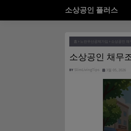
소상공인 플러스
홈
노란우산공제가입
소상공인 채
소상공인 채무조
SlimLivingTips
3월 05, 2026