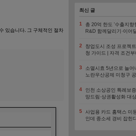
최신 글
1
총 20억 한도 '수출지향
 수 있습니다. 그 구체적인 절차
R&D 함께달리기·이어
기' 신청기간과 지원대
2
창업도시 조성 프로젝트
청 가이드 | 자격 조건부
대 4억 지원금 트랙까지
3
소멸시효 5년으로 늘어
노란우산공제 미청구 
찾는 법
4
인천 소상공인 특례보증
망드림·상권활성화 대상
도 비교
5
사업용 카드 홈택스 미
인데 종소세 경비 잡힌
자동 누락되는 3가지 