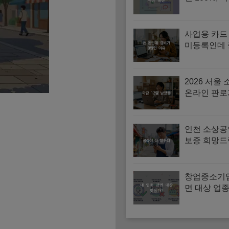
면 끝
사업용 카드
미등록인데
경비 잡힌다
누락되는 3
2026 서울
온라인 판로
원사업 신청
방법 (5월 2
인천 소상공
보증 희망드
활성화 대상
교
창업중소기
면 대상 업종
제외 업종 