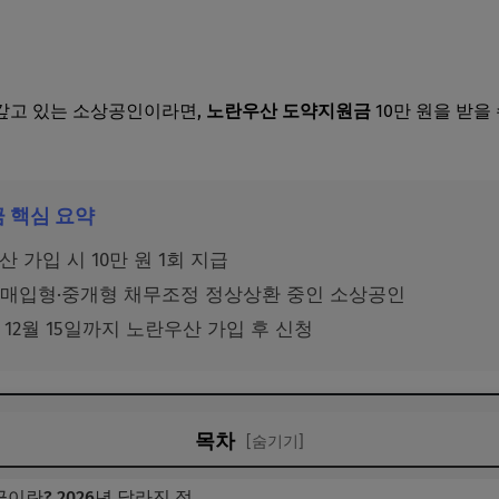
갚고 있는 소상공인이라면,
노란우산 도약지원금
10만 원을 받을
 핵심 요약
 가입 시 10만 원 1회 지급
매입형·중개형 채무조정 정상상환 중인 소상공인
년 12월 15일까지 노란우산 가입 후 신청
목차
[숨기기]
란? 2026년 달라진 점