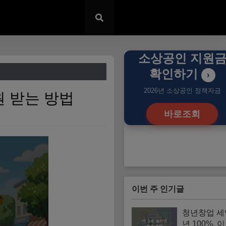
소상공인 지원
확인하기
›
2026년 소상공인 정책자금
원 받는 방법
바로조회
이번 주 인기글
청년창업 세
년 100%, 