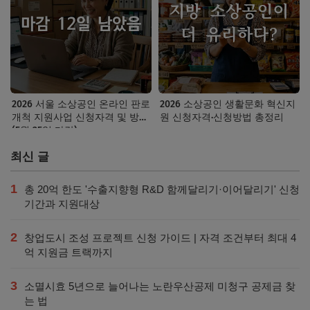
2026 서울 소상공인 온라인 판로
2026 소상공인 생활문화 혁신지
개척 지원사업 신청자격 및 방법
원 신청자격·신청방법 총정리
(5월 25일 마감)
최신 글
1
총 20억 한도 '수출지향형 R&D 함께달리기·이어달리기' 신청
기간과 지원대상
2
창업도시 조성 프로젝트 신청 가이드 | 자격 조건부터 최대 4
억 지원금 트랙까지
3
소멸시효 5년으로 늘어나는 노란우산공제 미청구 공제금 찾
는 법