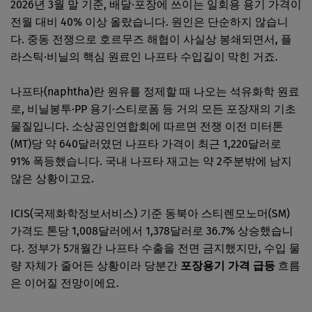
2026년 3월 말 기준, 배달·포장에 쓰이는 일회용 용기 가격이
전월 대비 40% 이상 올랐습니다. 원인은 단순하지 않습니
다. 중동 전쟁으로 호르무즈 해협이 사실상 봉쇄되면서, 플
라스틱·비닐의 핵심 원료인 나프타 수입길이 막힌 거죠.
나프타(naphtha)란 원유를 정제할 때 나오는 석유화학 원료
로, 비닐봉투·PP 용기·스티로폼 등 거의 모든 포장재의 기초
물질입니다. 소상공인연합회에 따르면 전쟁 이전 미터톤
(MT)당 약 640달러였던 나프타 가격이 최근 1,220달러로
91% 폭등했습니다. 국내 나프타 재고는 약 2주분밖에 남지
않은 상황이고요.
ICIS(국제화학정보서비스) 기준 동북아 스티렌모노머(SM)
가격도 톤당 1,008달러에서 1,378달러로 36.7% 상승했습니
다. 정부가 5개월간 나프타 수출을 전면 금지했지만, 수입 물
량 자체가 줄어든 상황이라 당분간
포장용기 가격 급등
흐름
은 이어질 전망이에요.