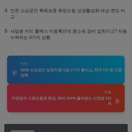
4
인천 소상공인 특례보증 희망드림·상권활성화 대상·한도 비
교
5
사업용 카드 홈택스 미등록인데 종소세 경비 잡힌다고? 자동
누락되는 3가지 상황
이전
2026 소상공인 성장지원사업 3가지 총비교, 최대 1억 원 신청
전략
다음
자영업자 고용보험료 환급, 최대 100% 돌려받는 신청법 3단
계