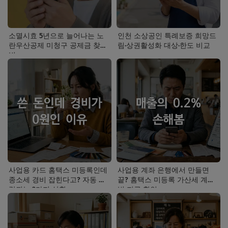
소멸시효 5년으로 늘어나는 노
인천 소상공인 특례보증 희망드
란우산공제 미청구 공제금 찾는
림·상권활성화 대상·한도 비교
법
사업용 카드 홈택스 미등록인데
사업용 계좌 은행에서 만들면
종소세 경비 잡힌다고? 자동 누
끝? 홈택스 미등록 가산세 계산
락되는 3가지 상황
법 지금 확인