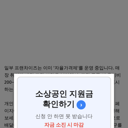
일부 프랜차이즈는 이미 '자율가격제'를 운영 중입니다. 매
장 취식과 배달·포장 가격을 분리해서, 포장 주문 시 용기비
200~500원을 메뉴 가격에 반영하거나 별도 항목으로 표시
하는 방식이에요.
소상공인 지원금
확인하기
개인 매장도 적용할 수 있습니다. 배달앱 사장님 관리자 페
›
이지에서 '배달 전용 가격 설정' 기능을 지원하는지 확인해
신청 안 하면 못 받습니다
보세요. 핵심은 투명한 안내입니다. "원자재 가격 급등으로
자금 소진 시 마감
배달·포장 주문에 용기비 ○○○원이 포함됩니다"라는 문구를