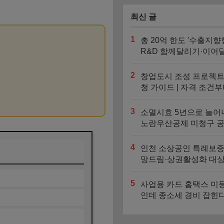
최신 글
1
총 20억 한도 '수출지향
R&D 함께달리기·이어
기' 신청기간과 지원대
2
창업도시 조성 프로젝트
청 가이드 | 자격 조건부
대 4억 지원금 트랙까지
3
소멸시효 5년으로 늘어
노란우산공제 미청구 
찾는 법
4
인천 소상공인 특례보증
망드림·상권활성화 대상
도 비교
5
사업용 카드 홈택스 미
인데 종소세 경비 잡힌
자동 누락되는 3가지 