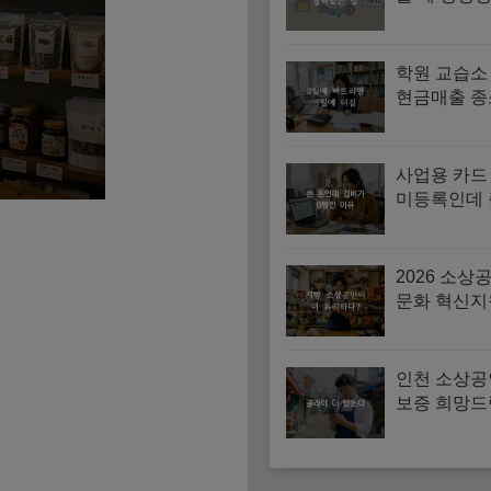
치 세금 돌
법
학원 교습소
현금매출 종
고와 사업
연결법
사업용 카드
미등록인데
경비 잡힌다
누락되는 3
2026 소상
문화 혁신지
자격·신청방
리
인천 소상공
보증 희망드
활성화 대상
교