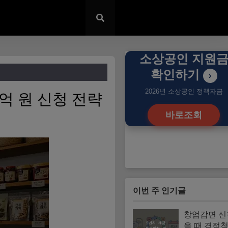
소상공인 지원
확인하기
›
2026년 소상공인 정책자금
1억 원 신청 전략
바로조회
이번 주 인기글
창업감면 신
을 때 경정청