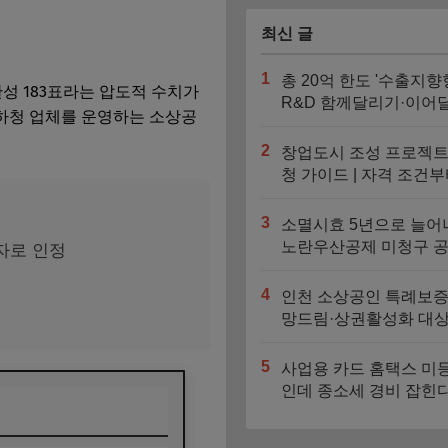
최신 글
1
총 20억 한도 '수출지향
찬성 183표라는 압도적 수치가
R&D 함께달리기·이어
 하청 업체를 운영하는 소상공
기' 신청기간과 지원대
2
창업도시 조성 프로젝트
청 가이드 | 자격 조건부
대 4억 지원금 트랙까지
3
소멸시효 5년으로 늘어
노란우산공제 미청구 
자로 인정
찾는 법
4
인천 소상공인 특례보증
망드림·상권활성화 대상
도 비교
5
사업용 카드 홈택스 미
인데 종소세 경비 잡힌
자동 누락되는 3가지 