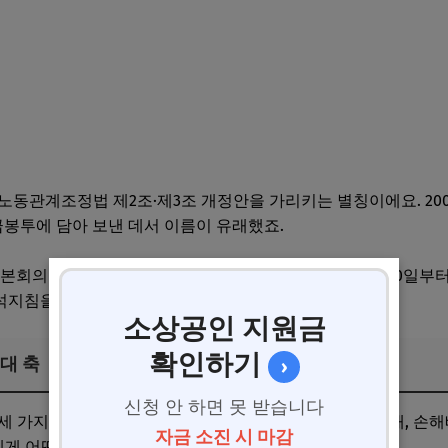
 노동관계조정법 제2조·제3조 개정안을 가리키는 별칭이에요. 200
급봉투에 담아 보낸 데서 이름이 유래했죠.
국회 본회의를 통과했고, 6개월 유예기간을 거쳐 2026년 3월 10
 해석지침을 최종 확정했어요.
소상공인 지원금
확인하기
대 축
›
신청 안 하면 못 받습니다
 가지로 나뉩니다. 사용자 범위 확대, 노동쟁의 대상 확대, 손해
자금 소진 시 마감
게 어떤 영향을 미치는지가 핵심이죠.