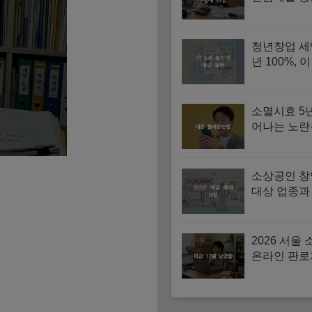
고와 사업
연결법
청년창업 세
년 100%, 
면 끝
소멸시효 5
어나는 노
미청구 공제
법
소상공인 
대상 업종과 
세 감면 신
2026 서울
온라인 판로
원사업 신청
방법 (5월 2