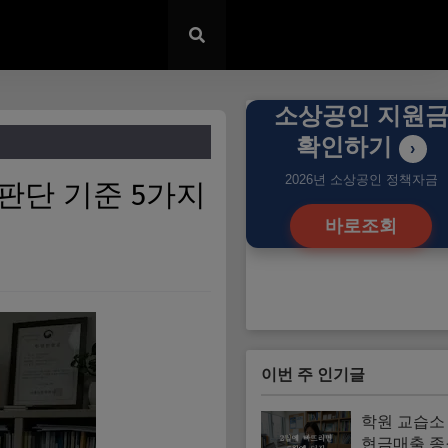
소상공인 지원
확인하기
›
2026년 소상공인 정책자금
판단 기준 5가지
바로조회
이번 주 인기글
학원 교습소
현금매출 종